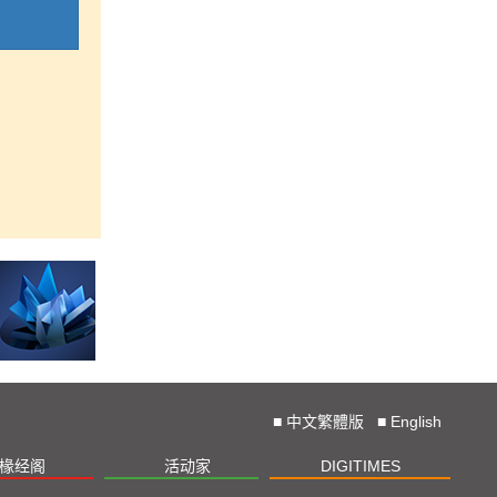
■
中文繁體版
■
English
椽经阁
活动家
DIGITIMES