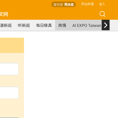
评估申请
登入
繁体版
简体版
文网
漫新闻
听新闻
每日椽真
商情
AI EXPO Taiwan
COM