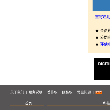
重寄启
★ 会员
★ 公司
★
评估
关于我们
服务说明
着作权
隐私权
常见问题
|
|
|
|
|
首页
科技