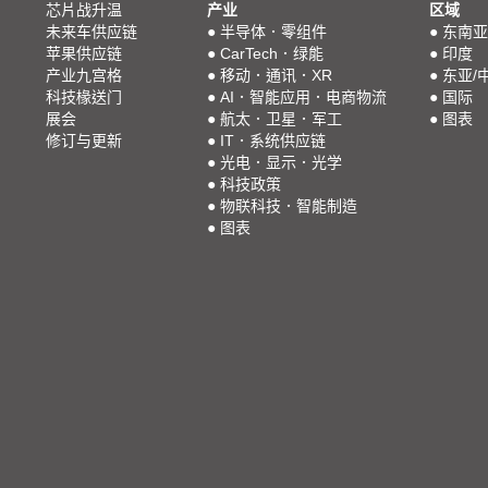
芯片战升温
产业
区域
未来车供应链
●
半导体．零组件
●
东南亚
苹果供应链
●
CarTech．绿能
●
印度
产业九宫格
●
移动．通讯．XR
●
东亚/
科技椽送门
●
AI．智能应用．电商物流
●
国际
展会
●
航太．卫星．军工
●
图表
修订与更新
●
IT．系统供应链
●
光电．显示．光学
●
科技政策
●
物联科技．智能制造
●
图表