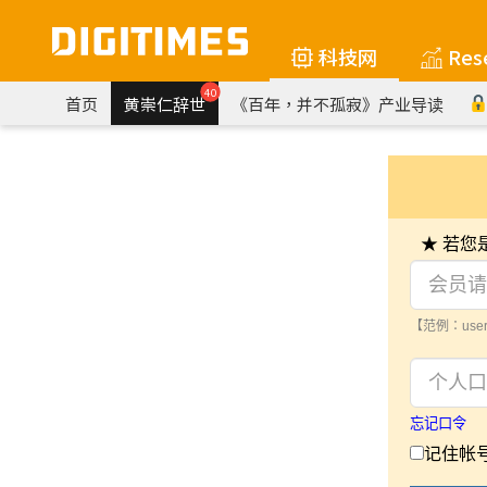
科技网
Res
40
首页
黄崇仁辞世
《百年，并不孤寂》产业导读
★ 若
【范例：user
忘记口令
记住帐