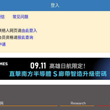
登入
用信
常见问题
联络人网页请
由此登入
会员资格请
按此查询
申请
网
Research