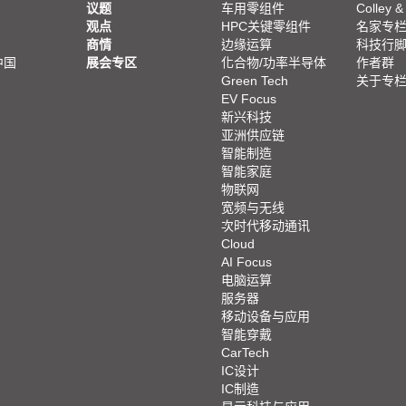
议题
车用零组件
Colley &
观点
HPC关键零组件
名家专
商情
边缘运算
科技行
中国
展会专区
化合物/功率半导体
作者群
Green Tech
关于专
EV Focus
新兴科技
亚洲供应链
智能制造
智能家庭
物联网
宽频与无线
次时代移动通讯
Cloud
AI Focus
电脑运算
服务器
移动设备与应用
智能穿戴
CarTech
IC设计
IC制造