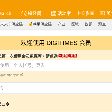
earch
椽经阁
活动家
影音
英
未来车供应链
苹果供应链
产业
区域
议题
观点
欢迎使用 DIGITIMES 会员
您是第一次使用会员数据库，请点选
@company.com】
号口令