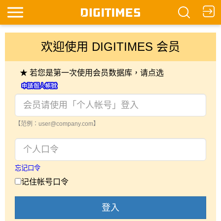
欢迎使用 DIGITIMES 会员
★ 若您是第一次使用会员数据库，请点选
【范例：user@company.com】
忘记口令
记住帐号口令
登入