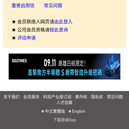
重寄启用信
常见问题
★ 会员联络人网页请
由此登入
★ 公司会员资格请
按此查询
★
评估申请
关于我们
·
会员服务
·
科技产业报订阅
·
着作权
·
隐私权
·
常见问题
·
人才招募
■
中文繁體版
■
English
下载新闻App