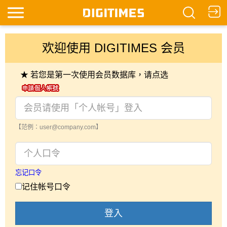
欢迎使用 DIGITIMES 会员
★ 若您是第一次使用会员数据库，请点选
【范例：user@company.com】
忘记口令
记住帐号口令
登入