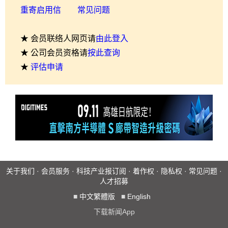
重寄启用信
常见问题
★ 会员联络人网页请
由此登入
★ 公司会员资格请
按此查询
★
评估申请
关于我们
·
会员服务
·
科技产业报订阅
·
着作权
·
隐私权
·
常见问题
·
人才招募
■
中文繁體版
■
English
下载新闻App