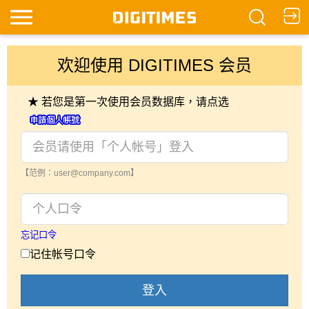
欢迎使用 DIGITIMES 会员
★ 若您是第一次使用会员数据库，请点选
【范例：user@company.com】
忘记口令
记住帐号口令
登入