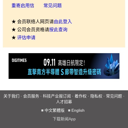
重寄启用信
常见问题
★ 会员联络人网页请
由此登入
★ 公司会员资格请
按此查询
★
评估申请
关于我们
·
会员服务
·
科技产业报订阅
·
着作权
·
隐私权
·
常见问题
·
人才招募
■
中文繁體版
■
English
下载新闻App