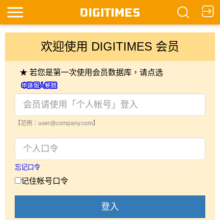
欢迎使用 DIGITIMES 会员
★ 若您是第一次使用会员数据库，请点选
【范例：user@company.com】
忘记口令
记住帐号口令
登入