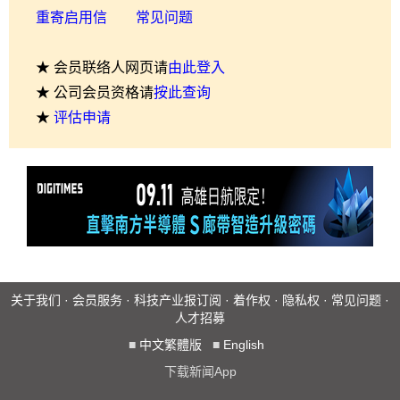
重寄启用信
常见问题
★ 会员联络人网页请
由此登入
★ 公司会员资格请
按此查询
★
评估申请
关于我们
·
会员服务
·
科技产业报订阅
·
着作权
·
隐私权
·
常见问题
·
人才招募
■
中文繁體版
■
English
下载新闻App