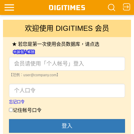
欢迎使用 DIGITIMES 会员
★ 若您是第一次使用会员数据库，请点选
【范例：user@company.com】
忘记口令
记住帐号口令
登入