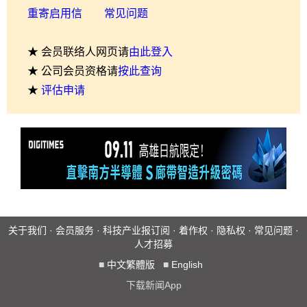
重寄启用信
常见问题
★ 会员联络人网页请
由此登入
★ 公司会员资格请
按此查询
★
评估申请
关于我们
·
会员服务
·
科技产业报订阅
·
着作权
·
隐私权
·
常见问题
·
人才招募
■
中文繁體版
■
English
下载新闻App