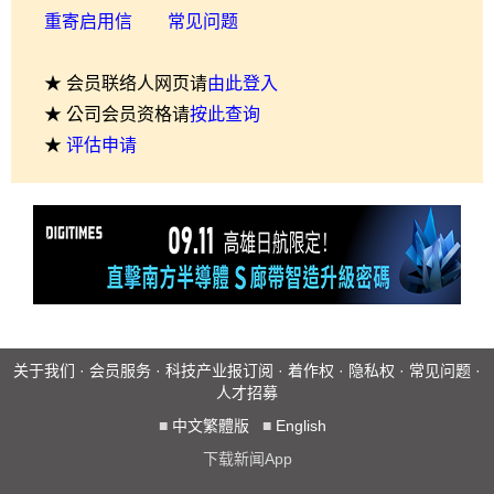
重寄启用信
常见问题
★ 会员联络人网页请
由此登入
★ 公司会员资格请
按此查询
★
评估申请
关于我们
·
会员服务
·
科技产业报订阅
·
着作权
·
隐私权
·
常见问题
·
人才招募
■
中文繁體版
■
English
下载新闻App