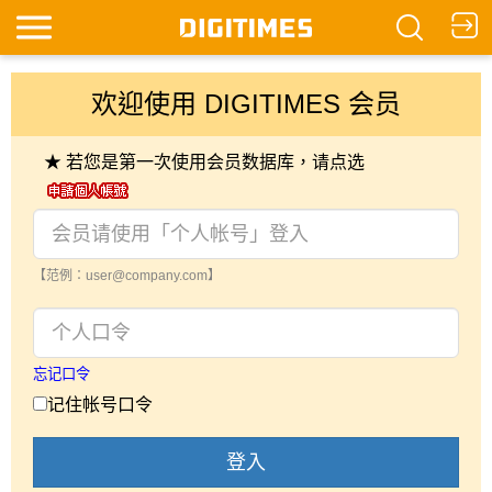
欢迎使用 DIGITIMES 会员
★ 若您是第一次使用会员数据库，请点选
【范例：user@company.com】
忘记口令
记住帐号口令
登入