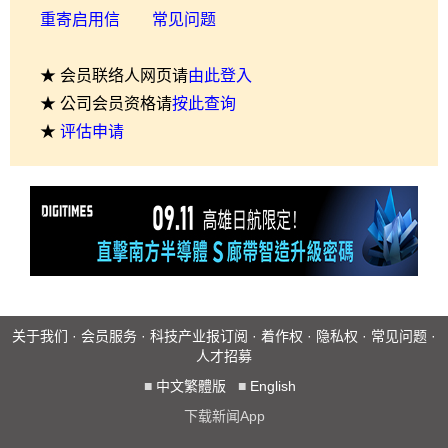
重寄启用信
常见问题
★ 会员联络人网页请
由此登入
★ 公司会员资格请
按此查询
★
评估申请
关于我们
·
会员服务
·
科技产业报订阅
·
着作权
·
隐私权
·
常见问题
·
人才招募
■
中文繁體版
■
English
下载新闻App