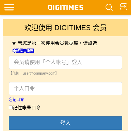
欢迎使用 DIGITIMES 会员
★ 若您是第一次使用会员数据库，请点选
【范例：user@company.com】
忘记口令
记住帐号口令
登入