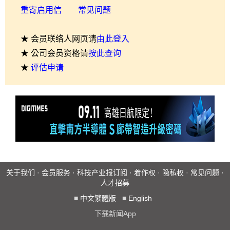
重寄启用信
常见问题
★ 会员联络人网页请
由此登入
★ 公司会员资格请
按此查询
★
评估申请
关于我们
·
会员服务
·
科技产业报订阅
·
着作权
·
隐私权
·
常见问题
·
人才招募
■
中文繁體版
■
English
下载新闻App