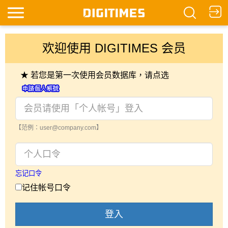
欢迎使用 DIGITIMES 会员
★ 若您是第一次使用会员数据库，请点选
【范例：user@company.com】
忘记口令
记住帐号口令
登入