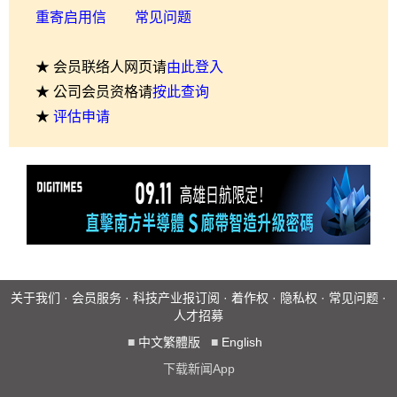
重寄启用信
常见问题
★ 会员联络人网页请
由此登入
★ 公司会员资格请
按此查询
★
评估申请
关于我们
·
会员服务
·
科技产业报订阅
·
着作权
·
隐私权
·
常见问题
·
人才招募
■
中文繁體版
■
English
下载新闻App