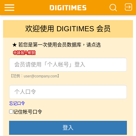
欢迎使用 DIGITIMES 会员
★ 若您是第一次使用会员数据库，请点选
【范例：user@company.com】
忘记口令
记住帐号口令
登入