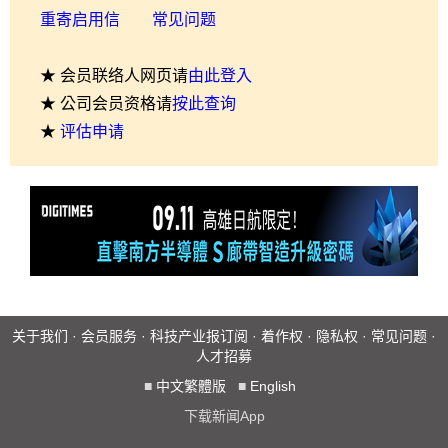
重寄启用信
常见问题
★ 会员联络人网页请
由此登入
★ 公司会员资格请
按此查询
★
评估申请
关于我们
·
会员服务
·
科技产业报订阅
·
着作权
·
隐私权
·
常见问题
·
人才招募
■
中文繁體版
■
English
下载新闻App