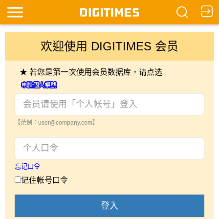
欢迎使用 DIGITIMES 会员
★ 若您是第一次使用会员数据库，请点选
【范例：user@company.com】
忘记口令
记住帐号口令
登入