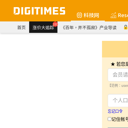
科技网
Res
257
首页
涨价大追踪
《百年，并不孤寂》产业导读
★ 若
【范例：user
忘记口令
记住帐