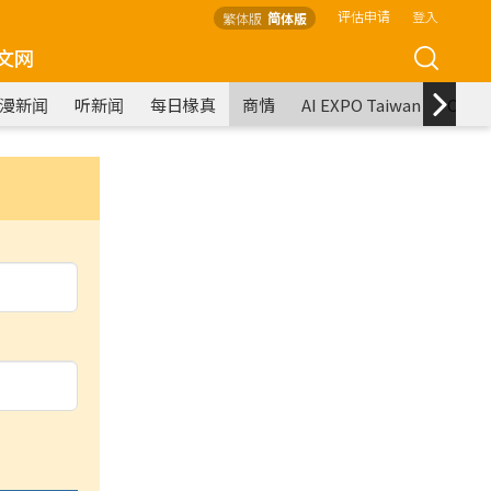
评估申请
登入
繁体版
简体版
文网
漫新闻
听新闻
每日椽真
商情
AI EXPO Taiwan
COM