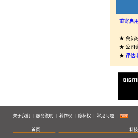
重寄启
★ 会员
★ 公司
★
评估
关于我们
服务说明
着作权
隐私权
常见问题
|
|
|
|
|
首页
科技