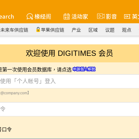
earch
椽经阁
活动家
影音
英
未来车供应链
苹果供应链
产业
区域
议题
观点
欢迎使用 DIGITIMES 会员
您是第一次使用会员数据库，请点选
@company.com】
号口令