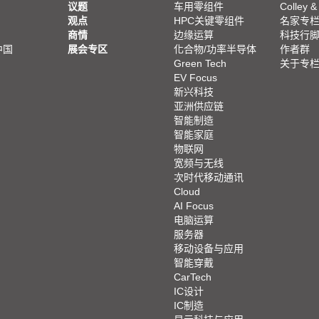
议题
车用零组件
Colley &
观点
HPC关键零组件
名家专
商情
边缘运算
科技行
中国
展会专区
化合物/功率半导体
作者群
Green Tech
关于专
EV Focus
新兴科技
亚洲供应链
智能制造
智能家庭
物联网
宽频与无线
次时代移动通讯
Cloud
AI Focus
电脑运算
服务器
移动设备与应用
智能穿戴
CarTech
IC设计
IC制造