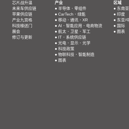
芯片战升温
产业
区域
未来车供应链
●
半导体．零组件
●
东南亚
苹果供应链
●
CarTech．绿能
●
印度
产业九宫格
●
移动．通讯．XR
●
东亚/
科技椽送门
●
AI．智能应用．电商物流
●
国际
展会
●
航太．卫星．军工
●
图表
修订与更新
●
IT．系统供应链
●
光电．显示．光学
●
科技政策
●
物联科技．智能制造
●
图表