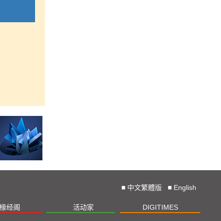
■
中文繁體版
■
English
椽经阁
活动家
DIGITIMES