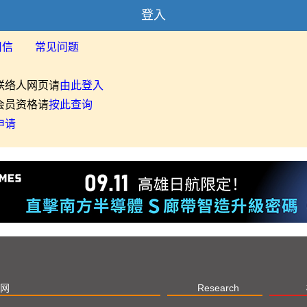
登入
用信
常见问题
联络人网页请
由此登入
会员资格请
按此查询
申请
网
Research