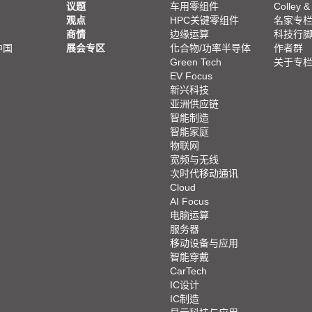
议题
车用零组件
Colley &
观点
HPC关键零组件
名家专
商情
边缘运算
科技行
中国
展会专区
化合物/功率半导体
作者群
Green Tech
关于专
EV Focus
新兴科技
亚洲供应链
智能制造
智能家庭
物联网
宽频与无线
次时代移动通讯
Cloud
AI Focus
电脑运算
服务器
移动设备与应用
智能穿戴
CarTech
IC设计
IC制造