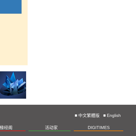
■
中文繁體版
■
English
椽经阁
活动家
DIGITIMES