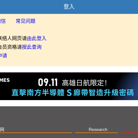
登入
用信
常见问题
联络人网页请
由此登入
会员资格请
按此查询
申请
网
Research