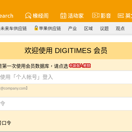
earch
椽经阁
活动家
影音
英
未来车供应链
苹果供应链
产业
区域
议题
观点
欢迎使用 DIGITIMES 会员
您是第一次使用会员数据库，请点选
@company.com】
号口令