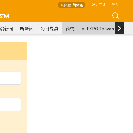
评估申请
登入
繁体版
简体版
文网
漫新闻
听新闻
每日椽真
商情
AI EXPO Taiwan
COM