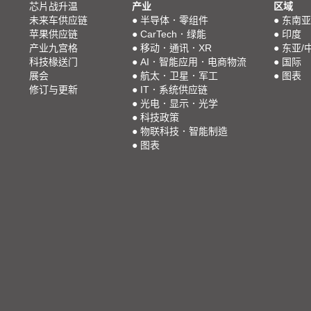
芯片战升温
产业
区域
未来车供应链
●
半导体．零组件
●
东南亚
苹果供应链
●
CarTech．绿能
●
印度
产业九宫格
●
移动．通讯．XR
●
东亚/
科技椽送门
●
AI．智能应用．电商物流
●
国际
展会
●
航太．卫星．军工
●
图表
修订与更新
●
IT．系统供应链
●
光电．显示．光学
●
科技政策
●
物联科技．智能制造
●
图表