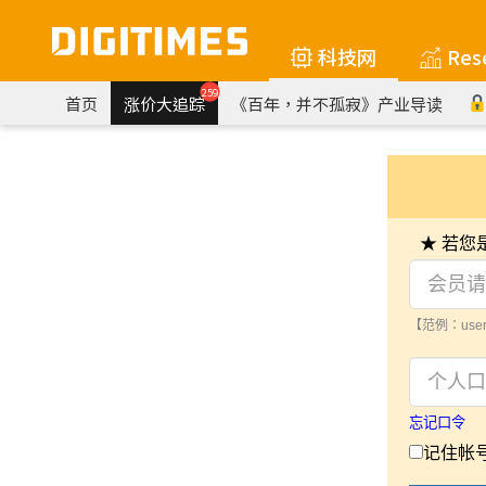
科技网
Res
259
首页
涨价大追踪
《百年，并不孤寂》产业导读
★ 若
【范例：user
忘记口令
记住帐