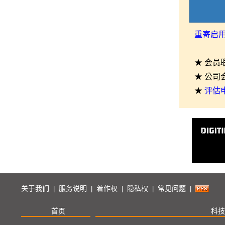
重寄启
★ 会员
★ 公司
★
评估
关于我们
服务说明
着作权
隐私权
常见问题
|
|
|
|
|
首页
科技