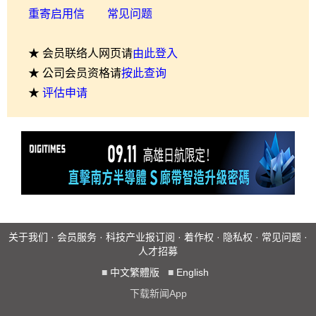
重寄启用信
常见问题
★ 会员联络人网页请
由此登入
★ 公司会员资格请
按此查询
★
评估申请
关于我们
·
会员服务
·
科技产业报订阅
·
着作权
·
隐私权
·
常见问题
·
人才招募
■
中文繁體版
■
English
下载新闻App