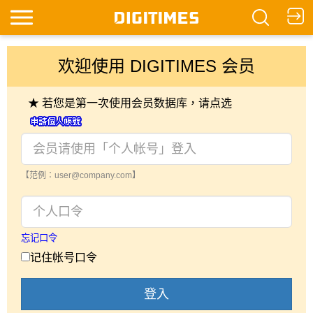
欢迎使用 DIGITIMES 会员
★ 若您是第一次使用会员数据库，请点选
【范例：user@company.com】
忘记口令
记住帐号口令
登入