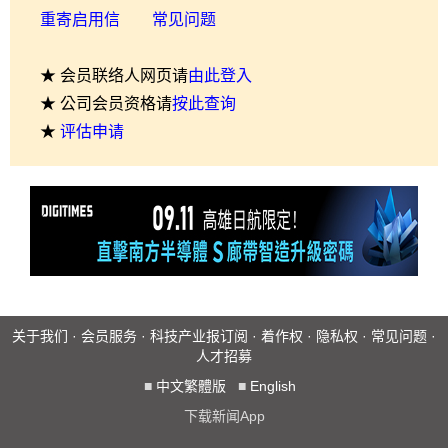
重寄启用信
常见问题
★ 会员联络人网页请
由此登入
★ 公司会员资格请
按此查询
★
评估申请
关于我们
·
会员服务
·
科技产业报订阅
·
着作权
·
隐私权
·
常见问题
·
人才招募
■
中文繁體版
■
English
下载新闻App