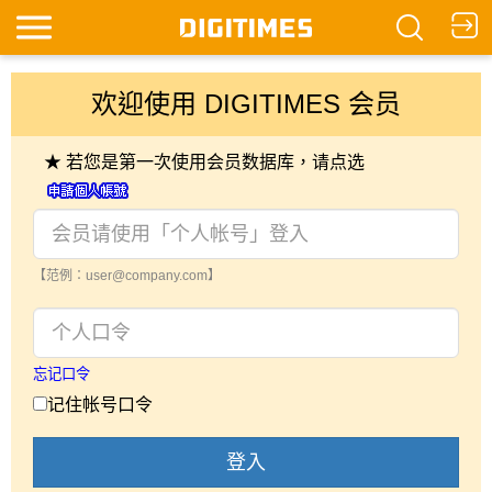
欢迎使用 DIGITIMES 会员
★ 若您是第一次使用会员数据库，请点选
【范例：user@company.com】
忘记口令
记住帐号口令
登入