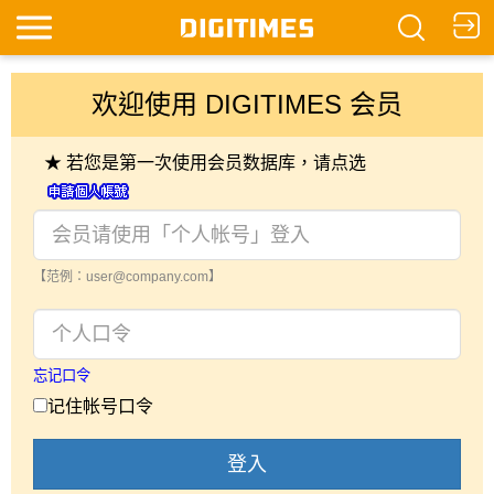
欢迎使用 DIGITIMES 会员
★ 若您是第一次使用会员数据库，请点选
【范例：user@company.com】
忘记口令
记住帐号口令
登入