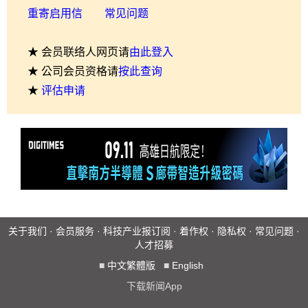
重寄启用信
常见问题
★ 会员联络人网页请
由此登入
★ 公司会员资格请
按此查询
★
评估申请
关于我们
·
会员服务
·
科技产业报订阅
·
着作权
·
隐私权
·
常见问题
·
人才招募
■
中文繁體版
■
English
下载新闻App