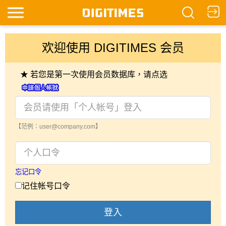
欢迎使用 DIGITIMES 会员
★ 若您是第一次使用会员数据库，请点选
【范例：user@company.com】
忘记口令
记住帐号口令
登入