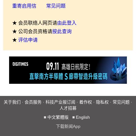
重寄启用信
常见问题
★ 会员联络人网页请
由此登入
★ 公司会员资格请
按此查询
★
评估申请
关于我们
·
会员服务
·
科技产业报订阅
·
着作权
·
隐私权
·
常见问题
·
人才招募
■
中文繁體版
■
English
下载新闻App