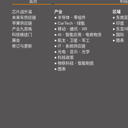
首页
科技
芯片战升温
产业
区域
未来车供应链
●
半导体．零组件
●
东南亚
苹果供应链
●
CarTech．绿能
●
印度
产业九宫格
●
移动．通讯．XR
●
东亚/
科技椽送门
●
AI．智能应用．电商物流
●
国际
展会
●
航太．卫星．军工
●
图表
修订与更新
●
IT．系统供应链
●
光电．显示．光学
●
科技政策
●
物联科技．智能制造
●
图表