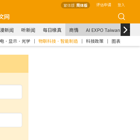
评估申请
登入
繁体版
简体版
文网
漫新闻
听新闻
每日椽真
商情
AI EXPO Taiwan
COM
电．显示．光学
｜
物联科技．智能制造
｜
科技政策
｜
图表