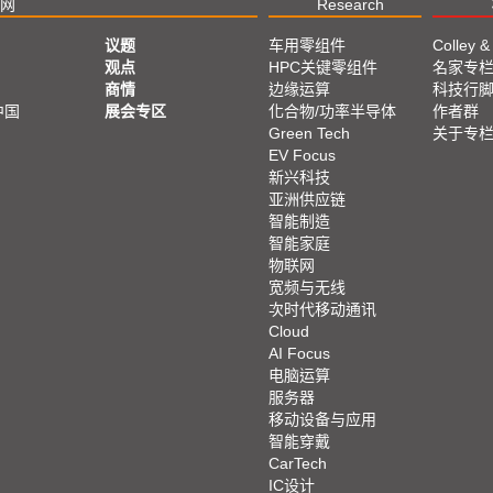
网
Research
议题
车用零组件
Colley &
观点
HPC关键零组件
名家专
商情
边缘运算
科技行
中国
展会专区
化合物/功率半导体
作者群
Green Tech
关于专
EV Focus
新兴科技
亚洲供应链
智能制造
智能家庭
物联网
宽频与无线
次时代移动通讯
Cloud
AI Focus
电脑运算
服务器
移动设备与应用
智能穿戴
CarTech
IC设计