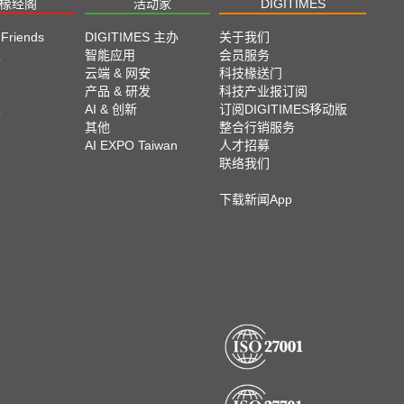
椽经阁
活动家
DIGITIMES
 Friends
DIGITIMES 主办
关于我们
栏
智能应用
会员服务
脚
云端 & 网安
科技椽送门
产品 & 研发
科技产业报订阅
栏
AI & 创新
订阅DIGITIMES移动版
其他
整合行销服务
AI EXPO Taiwan
人才招募
联络我们
下载新闻App