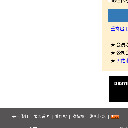
记住帐
重寄启
★ 会员
★ 公司
★
评估
关于我们
服务说明
着作权
隐私权
常见问题
|
|
|
|
|