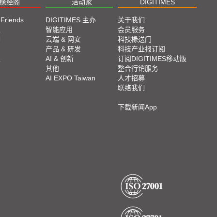
椽经阁
活动家
DIGITIMES
 Friends
DIGITIMES 主办
关于我们
栏
智能应用
会员服务
脚
云端 & 网安
科技椽送门
产品 & 研发
科技产业报订阅
栏
AI & 创新
订阅DIGITIMES移动版
其他
整合行销服务
AI EXPO Taiwan
人才招募
联络我们
下载新闻App