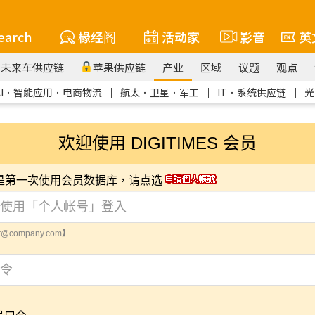
earch
椽经阁
活动家
影音
英
未来车供应链
苹果供应链
产业
区域
议题
观点
AI．智能应用．电商物流
｜
航太．卫星．军工
｜
IT．系统供应链
｜
光
欢迎使用 DIGITIMES 会员
您是第一次使用会员数据库，请点选
@company.com】