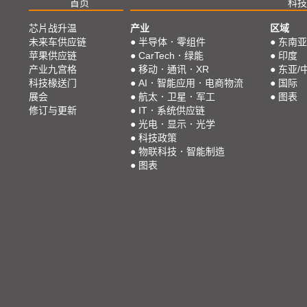
首页
科技
芯片战升温
产业
区域
未来车供应链
●
半导体．零组件
●
东南亚
苹果供应链
●
CarTech．绿能
●
印度
产业九宫格
●
移动．通讯．XR
●
东亚/
科技椽送门
●
AI．智能应用．电商物流
●
国际
展会
●
航太．卫星．军工
●
图表
修订与更新
●
IT．系统供应链
●
光电．显示．光学
●
科技政策
●
物联科技．智能制造
●
图表