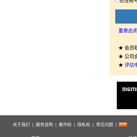
记住帐
重寄启
★ 会员
★ 公司
★
评估
关于我们
服务说明
着作权
隐私权
常见问题
|
|
|
|
|