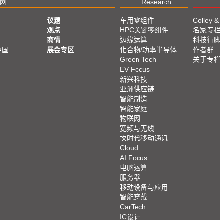
网
Research
议题
车用零组件
Colley &
观点
HPC关键零组件
名家专
商情
边缘运算
科技行
中国
展会专区
化合物/功率半导体
作者群
Green Tech
关于专
EV Focus
新兴科技
亚洲供应链
智能制造
智能家庭
物联网
宽频与无线
次时代移动通讯
Cloud
AI Focus
电脑运算
服务器
移动设备与应用
智能穿戴
CarTech
IC设计