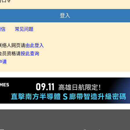
号口令
登入
用信
常见问题
联络人网页请
由此登入
会员资格请
按此查询
申请