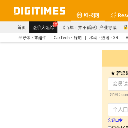
科技网
Res
257
首页
涨价大追踪
《百年，并不孤寂》产业导读
半导体．零组件
｜
CarTech．绿能
｜
移动．通讯．XR
｜
★ 若
【范例：user
忘记口令