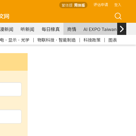
评估申请
登入
繁体版
简体版
文网
漫新闻
听新闻
每日椽真
商情
AI EXPO Taiwan
COM
电．显示．光学
｜
物联科技．智能制造
｜
科技政策
｜
图表