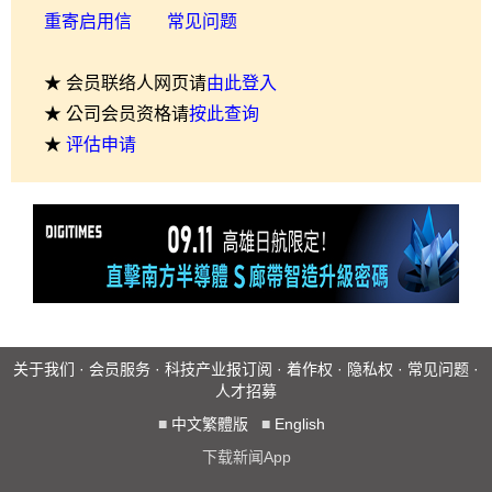
重寄启用信
常见问题
★ 会员联络人网页请
由此登入
★ 公司会员资格请
按此查询
★
评估申请
关于我们
·
会员服务
·
科技产业报订阅
·
着作权
·
隐私权
·
常见问题
·
人才招募
■
中文繁體版
■
English
下载新闻App