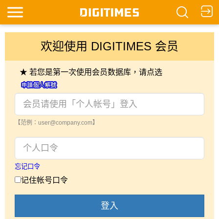
欢迎使用 DIGITIMES 会员
★ 若您是第一次使用会员数据库，请点选
【范例：user@company.com】
忘记口令
记住帐号口令
登入