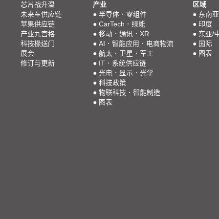
芯片战升温
产业
区域
未来车供应链
●
半导体．零组件
●
东南亚
苹果供应链
●
CarTech．绿能
●
印度
产业九宫格
●
移动．通讯．XR
●
东亚/
科技椽送门
●
AI．智能应用．电商物流
●
国际
展会
●
航太．卫星．军工
●
图表
修订与更新
●
IT．系统供应链
●
光电．显示．光学
●
科技政策
●
物联科技．智能制造
●
图表