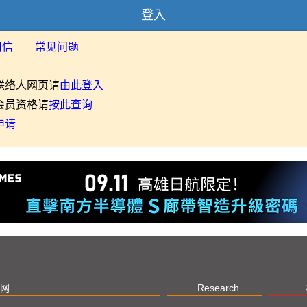
登入
用信
常见问题
联络人网页请
由此登入
会员资格请
按此查询
申请
网
Research