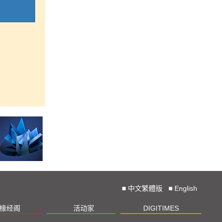
■
中文繁體版
■
English
椽经阁
活动家
DIGITIMES