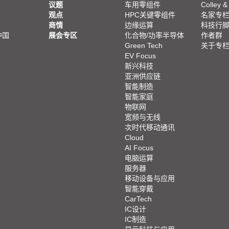
议题
车用零组件
Colley &
观点
HPC关键零组件
名家专
商情
边缘运算
科技行
中国
展会专区
化合物/功率半导体
作者群
Green Tech
关于专
EV Focus
新兴科技
亚洲供应链
智能制造
智能家庭
物联网
宽频与无线
次时代移动通讯
Cloud
AI Focus
电脑运算
服务器
移动设备与应用
智能穿戴
CarTech
IC设计
IC制造