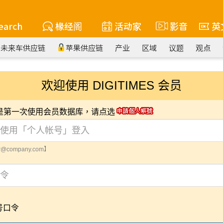
earch
椽经阁
活动家
影音
英
未来车供应链
苹果供应链
产业
区域
议题
观点
欢迎使用 DIGITIMES 会员
您是第一次使用会员数据库，请点选
@company.com】
号口令