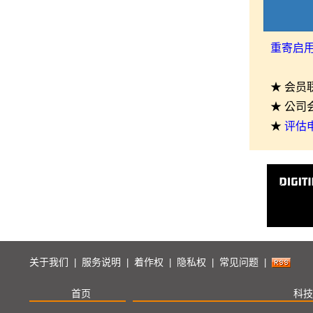
重寄启
★ 会员
★ 公司
★
评估
关于我们
服务说明
着作权
隐私权
常见问题
|
|
|
|
|
首页
科技