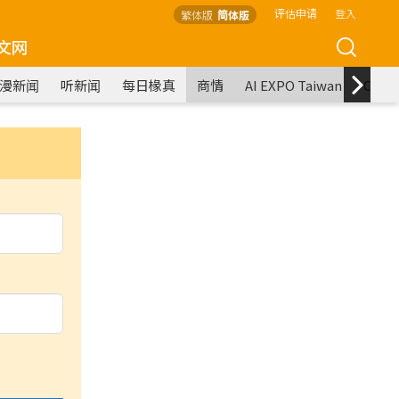
评估申请
登入
繁体版
简体版
文网
漫新闻
听新闻
每日椽真
商情
AI EXPO Taiwan
COM