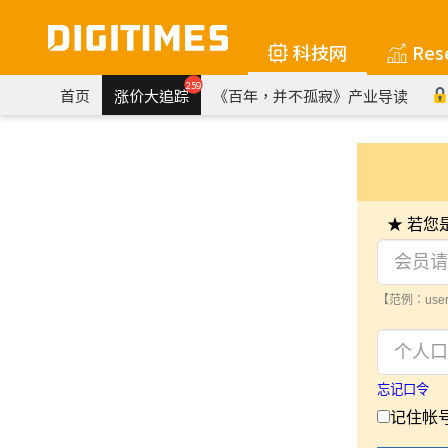
科技网
Res
259
首页
涨价大追踪
《百年，并不孤寂》产业导读
★ 若
【范例：user
忘记口令
记住帐