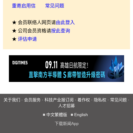
重寄启用信
常见问题
★ 会员联络人网页请
由此登入
★ 公司会员资格请
按此查询
★
评估申请
关于我们
·
会员服务
·
科技产业报订阅
·
着作权
·
隐私权
·
常见问题
·
人才招募
■
中文繁體版
■
English
下载新闻App