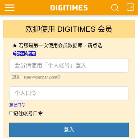
欢迎使用 DIGITIMES 会员
★ 若您是第一次使用会员数据库，请点选
【范例：user@company.com】
忘记口令
记住帐号口令
登入