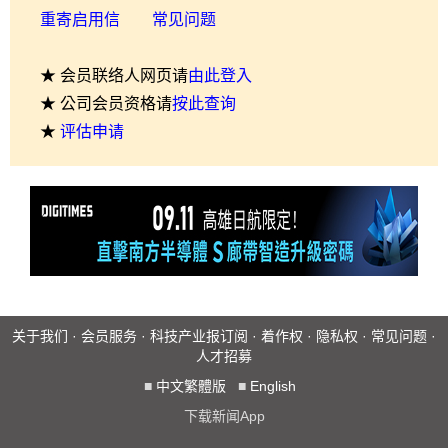
重寄启用信
常见问题
★ 会员联络人网页请
由此登入
★ 公司会员资格请
按此查询
★
评估申请
关于我们
·
会员服务
·
科技产业报订阅
·
着作权
·
隐私权
·
常见问题
·
人才招募
■
中文繁體版
■
English
下载新闻App