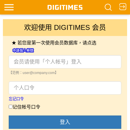
欢迎使用 DIGITIMES 会员
★ 若您是第一次使用会员数据库，请点选
【范例：user@company.com】
忘记口令
记住帐号口令
登入