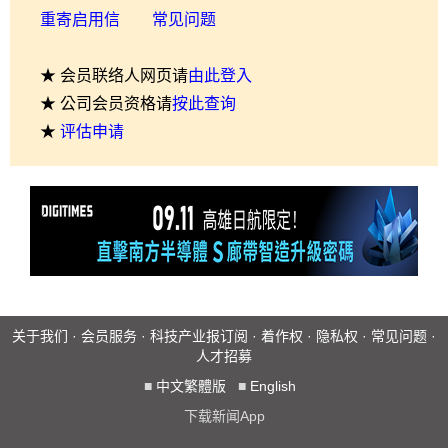
重寄启用信
常见问题
★ 会员联络人网页请
由此登入
★ 公司会员资格请
按此查询
★
评估申请
关于我们
·
会员服务
·
科技产业报订阅
·
着作权
·
隐私权
·
常见问题
·
人才招募
■
中文繁體版
■
English
下载新闻App