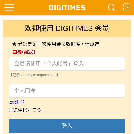
欢迎使用 DIGITIMES 会员
★ 若您是第一次使用会员数据库，请点选
【范例：user@company.com】
忘记口令
记住帐号口令
登入