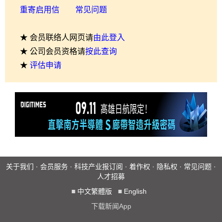
重寄启用信
常见问题
★ 会员联络人网页请
由此登入
★ 公司会员资格请
按此查询
★
评估申请
关于我们
·
会员服务
·
科技产业报订阅
·
着作权
·
隐私权
·
常见问题
·
人才招募
■
中文繁體版
■
English
下载新闻App