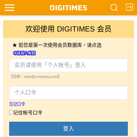
欢迎使用 DIGITIMES 会员
★ 若您是第一次使用会员数据库，请点选
【范例：user@company.com】
忘记口令
记住帐号口令
登入