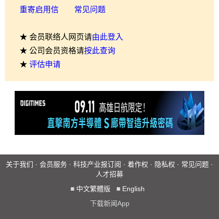
重寄启用信
常见问题
★ 会员联络人网页请
由此登入
★ 公司会员资格请
按此查询
★
评估申请
关于我们
·
会员服务
·
科技产业报订阅
·
着作权
·
隐私权
·
常见问题
·
人才招募
■
中文繁體版
■
English
下载新闻App