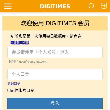
欢迎使用 DIGITIMES 会员
★ 若您是第一次使用会员数据库，请点选
【范例：user@company.com】
忘记口令
记住帐号口令
登入