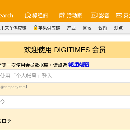
earch
椽经阁
活动家
影音
英
未来车供应链
苹果供应链
产业
区域
议题
观点
欢迎使用 DIGITIMES 会员
您是第一次使用会员数据库，请点选
@company.com】
号口令