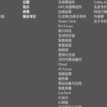
议题
车用零组件
Colley &
观点
HPC关键零组件
名家专
商情
边缘运算
科技行
中国
展会专区
化合物/功率半导体
作者群
Green Tech
关于专
EV Focus
新兴科技
亚洲供应链
智能制造
智能家庭
物联网
宽频与无线
次时代移动通讯
Cloud
AI Focus
电脑运算
服务器
移动设备与应用
智能穿戴
CarTech
IC设计
IC制造