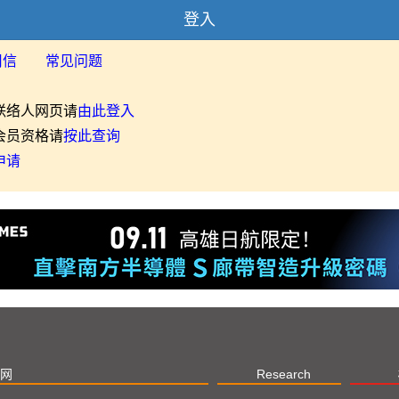
登入
用信
常见问题
联络人网页请
由此登入
会员资格请
按此查询
申请
网
Research