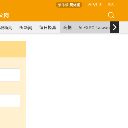
评估申请
登入
繁体版
简体版
文网
漫新闻
听新闻
每日椽真
商情
AI EXPO Taiwan
COM