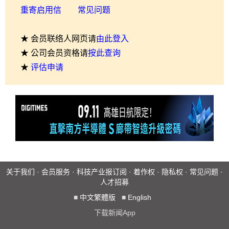
重寄启用信
常见问题
★ 会员联络人网页请
由此登入
★ 公司会员资格请
按此查询
★
评估申请
关于我们
·
会员服务
·
科技产业报订阅
·
着作权
·
隐私权
·
常见问题
·
人才招募
■
中文繁體版
■
English
下载新闻App