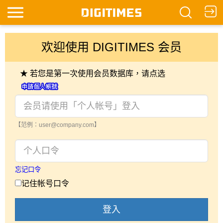
欢迎使用 DIGITIMES 会员
★ 若您是第一次使用会员数据库，请点选
【范例：user@company.com】
忘记口令
记住帐号口令
登入