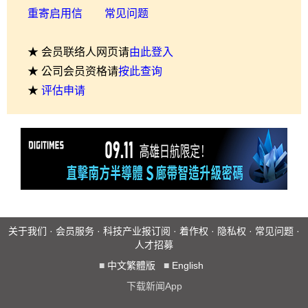
重寄启用信
常见问题
★ 会员联络人网页请
由此登入
★ 公司会员资格请
按此查询
★
评估申请
关于我们
·
会员服务
·
科技产业报订阅
·
着作权
·
隐私权
·
常见问题
·
人才招募
■
中文繁體版
■
English
下载新闻App