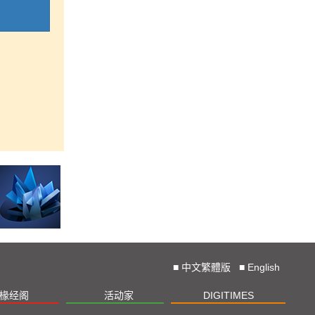
■
中文繁體版
■
English
椽经阁
活动家
DIGITIMES