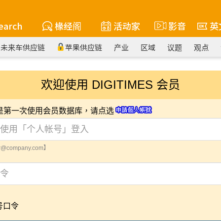
earch
椽经阁
活动家
影音
英
未来车供应链
苹果供应链
产业
区域
议题
观点
欢迎使用 DIGITIMES 会员
您是第一次使用会员数据库，请点选
@company.com】
号口令