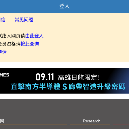
登入
用信
常见问题
联络人网页请
由此登入
会员资格请
按此查询
申请
网
Research