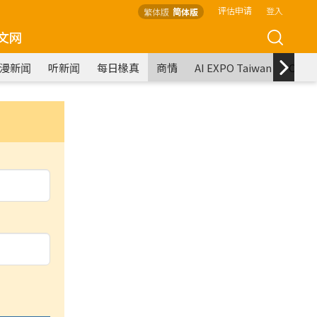
评估申请
登入
繁体版
简体版
文网
漫新闻
听新闻
每日椽真
商情
AI EXPO Taiwan
COM