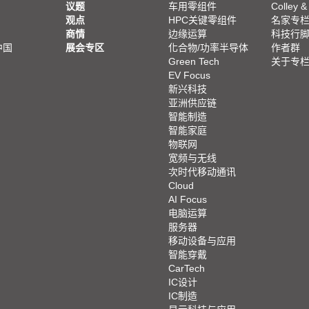
议题
车用零组件
Colley &
观点
HPC关键零组件
名家专
商情
边缘运算
科技行
中国
展会专区
化合物/功率半导体
作者群
Green Tech
关于专
EV Focus
新兴科技
亚洲供应链
智能制造
智能家庭
物联网
宽频与无线
次时代移动通讯
Cloud
AI Focus
电脑运算
服务器
移动设备与应用
智能穿戴
CarTech
IC设计
IC制造