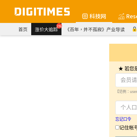
科技网
Res
259
首页
涨价大追踪
《百年，并不孤寂》产业导读
★ 若
【范例：user
忘记口令
记住帐