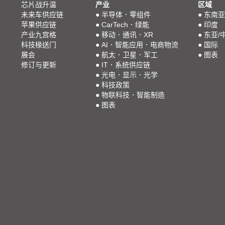
芯片战升温
产业
区域
未来车供应链
●
半导体．零组件
●
东南亚
苹果供应链
●
CarTech．绿能
●
印度
产业九宫格
●
移动．通讯．XR
●
东亚/
科技椽送门
●
AI．智能应用．电商物流
●
国际
展会
●
航太．卫星．军工
●
图表
修订与更新
●
IT．系统供应链
●
光电．显示．光学
●
科技政策
●
物联科技．智能制造
●
图表