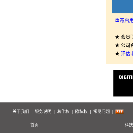
重寄启
★ 会员
★ 公司
★
评估
关于我们
服务说明
着作权
隐私权
常见问题
|
|
|
|
|
首页
科技