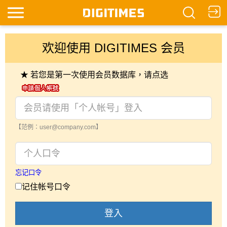
欢迎使用 DIGITIMES 会员
★ 若您是第一次使用会员数据库，请点选
【范例：user@company.com】
忘记口令
记住帐号口令
登入