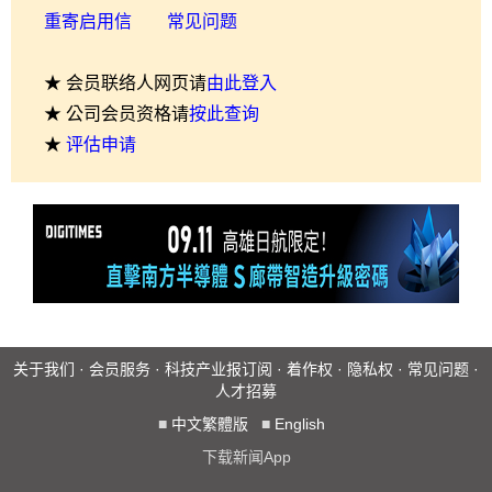
重寄启用信
常见问题
★ 会员联络人网页请
由此登入
★ 公司会员资格请
按此查询
★
评估申请
关于我们
·
会员服务
·
科技产业报订阅
·
着作权
·
隐私权
·
常见问题
·
人才招募
■
中文繁體版
■
English
下载新闻App