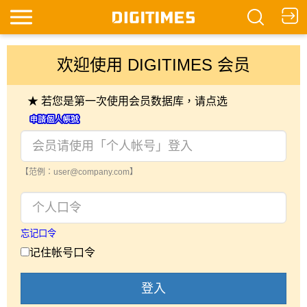
欢迎使用 DIGITIMES 会员
★ 若您是第一次使用会员数据库，请点选
【范例：user@company.com】
忘记口令
记住帐号口令
登入