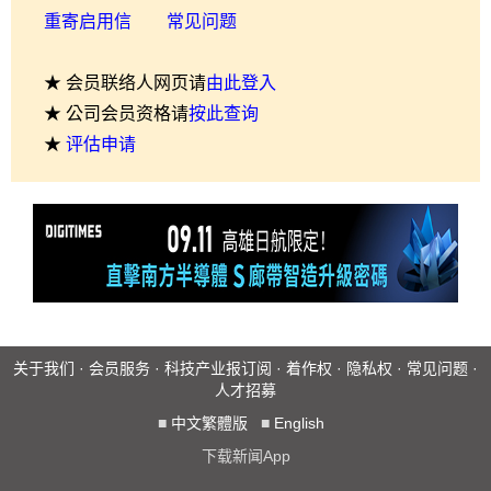
重寄启用信
常见问题
★ 会员联络人网页请
由此登入
★ 公司会员资格请
按此查询
★
评估申请
关于我们
·
会员服务
·
科技产业报订阅
·
着作权
·
隐私权
·
常见问题
·
人才招募
■
中文繁體版
■
English
下载新闻App