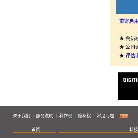
重寄启
★ 会员
★ 公司
★
评估
关于我们
服务说明
着作权
隐私权
常见问题
|
|
|
|
|
首页
科技