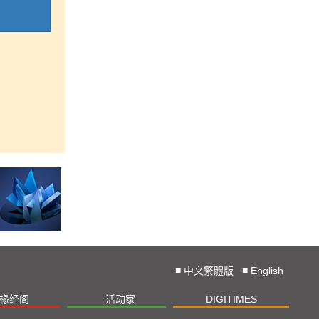
■
中文繁體版
■
English
椽经阁
活动家
DIGITIMES