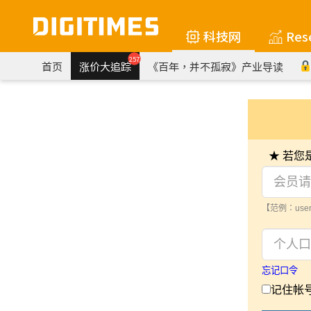
科技网
Res
257
首页
涨价大追踪
《百年，并不孤寂》产业导读
★ 若
【范例：user
忘记口令
记住帐