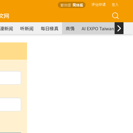
评估申请
登入
繁体版
简体版
文网
漫新闻
听新闻
每日椽真
商情
AI EXPO Taiwan
COM