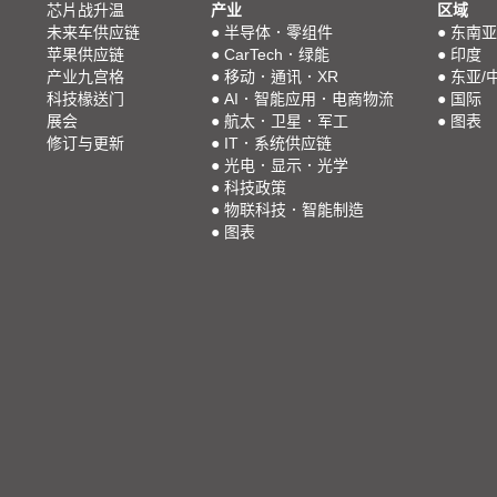
芯片战升温
产业
区域
未来车供应链
●
半导体．零组件
●
东南亚
苹果供应链
●
CarTech．绿能
●
印度
产业九宫格
●
移动．通讯．XR
●
东亚/
科技椽送门
●
AI．智能应用．电商物流
●
国际
展会
●
航太．卫星．军工
●
图表
修订与更新
●
IT．系统供应链
●
光电．显示．光学
●
科技政策
●
物联科技．智能制造
●
图表