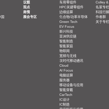
议题
车用零组件
Colley &
观点
HPC关键零组件
名家专
商情
边缘运算
科技行
中国
展会专区
化合物/功率半导体
作者群
Green Tech
关于专
EV Focus
新兴科技
亚洲供应链
智能制造
智能家庭
物联网
宽频与无线
次时代移动通讯
Cloud
AI Focus
电脑运算
服务器
移动设备与应用
智能穿戴
CarTech
IC设计
IC制造