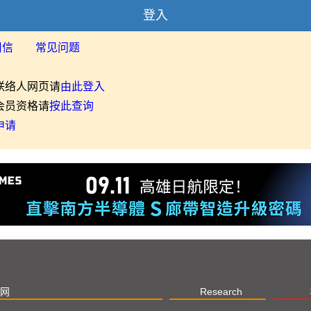
登入
用信
常见问题
联络人网页请
由此登入
会员资格请
按此查询
申请
网
Research