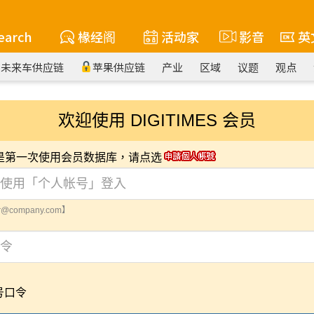
earch
椽经阁
活动家
影音
英
未来车供应链
苹果供应链
产业
区域
议题
观点
欢迎使用 DIGITIMES 会员
您是第一次使用会员数据库，请点选
@company.com】
号口令