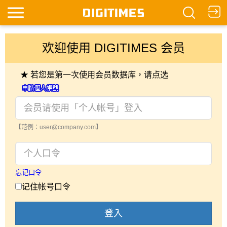
欢迎使用 DIGITIMES 会员
★ 若您是第一次使用会员数据库，请点选
【范例：user@company.com】
忘记口令
记住帐号口令
登入