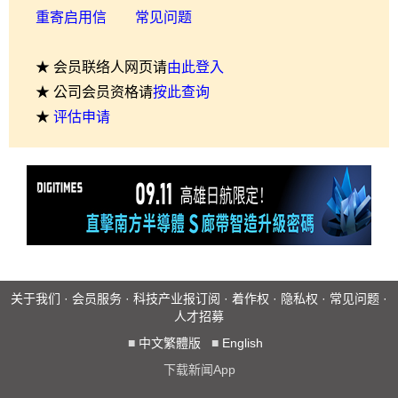
重寄启用信
常见问题
★ 会员联络人网页请
由此登入
★ 公司会员资格请
按此查询
★
评估申请
关于我们
·
会员服务
·
科技产业报订阅
·
着作权
·
隐私权
·
常见问题
·
人才招募
■
中文繁體版
■
English
下载新闻App