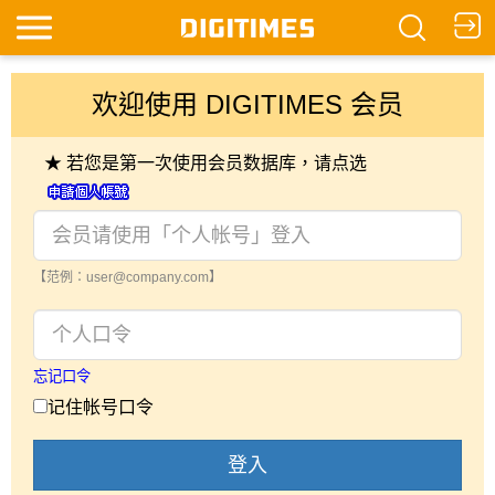
欢迎使用 DIGITIMES 会员
★ 若您是第一次使用会员数据库，请点选
【范例：user@company.com】
忘记口令
记住帐号口令
登入