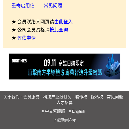
重寄启用信
常见问题
★ 会员联络人网页请
由此登入
★ 公司会员资格请
按此查询
★
评估申请
关于我们
·
会员服务
·
科技产业报订阅
·
着作权
·
隐私权
·
常见问题
·
人才招募
■
中文繁體版
■
English
下载新闻App