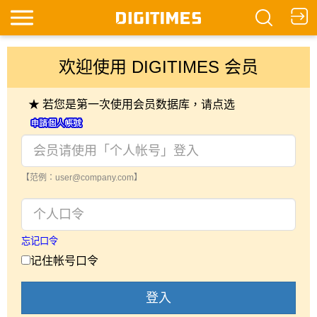
欢迎使用 DIGITIMES 会员
★ 若您是第一次使用会员数据库，请点选
【范例：user@company.com】
忘记口令
记住帐号口令
登入