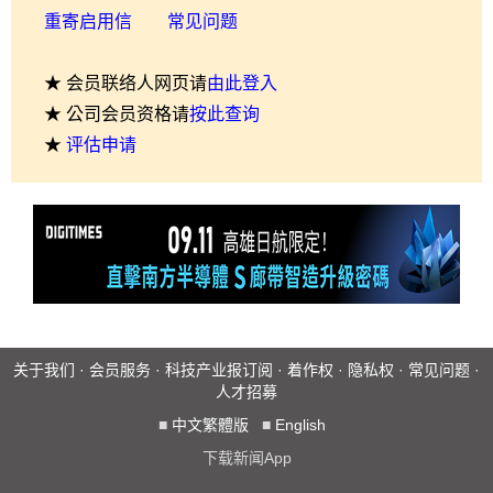
重寄启用信
常见问题
★ 会员联络人网页请
由此登入
★ 公司会员资格请
按此查询
★
评估申请
关于我们
·
会员服务
·
科技产业报订阅
·
着作权
·
隐私权
·
常见问题
·
人才招募
■
中文繁體版
■
English
下载新闻App