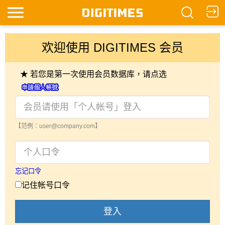
欢迎使用 DIGITIMES 会员
★ 若您是第一次使用会员数据库，请点选
【范例：user@company.com】
忘记口令
记住帐号口令
登入