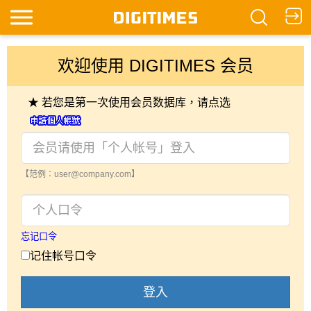
欢迎使用 DIGITIMES 会员
★ 若您是第一次使用会员数据库，请点选
【范例：user@company.com】
忘记口令
记住帐号口令
登入