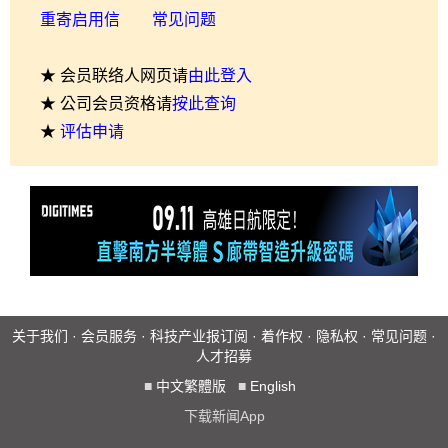
重寄启用信
常见问题
★ 会员联络人网页请
由此登入
★ 公司会员资格请
按此查询
★
评估申请
关于我们
·
会员服务
·
科技产业报订阅
·
着作权
·
隐私权
·
常见问题
·
人才招募
■
中文繁體版
■
English
下载新闻App