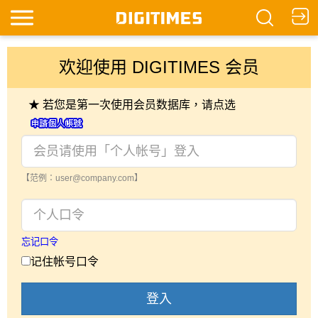
欢迎使用 DIGITIMES 会员
★ 若您是第一次使用会员数据库，请点选
【范例：user@company.com】
忘记口令
记住帐号口令
登入