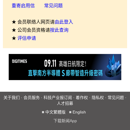
重寄启用信
常见问题
★ 会员联络人网页请
由此登入
★ 公司会员资格请
按此查询
★
评估申请
关于我们
·
会员服务
·
科技产业报订阅
·
着作权
·
隐私权
·
常见问题
·
人才招募
■
中文繁體版
■
English
下载新闻App