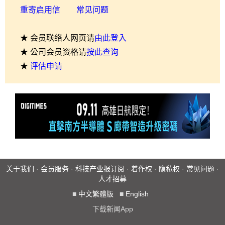
重寄启用信
常见问题
★ 会员联络人网页请
由此登入
★ 公司会员资格请
按此查询
★
评估申请
关于我们
·
会员服务
·
科技产业报订阅
·
着作权
·
隐私权
·
常见问题
·
人才招募
■
中文繁體版
■
English
下载新闻App