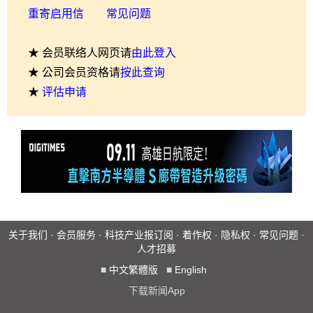
重寄启用信
常见问题
★ 会员联络人网页请
由此登入
★ 公司会员资格请
按此查询
★
评估申请
关于我们
·
会员服务
·
科技产业报订阅
·
着作权
·
隐私权
·
常见问题
·
人才招募
■
中文繁體版
■
English
下载新闻App