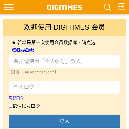
欢迎使用 DIGITIMES 会员
★ 若您是第一次使用会员数据库，请点选
【范例：user@company.com】
忘记口令
记住帐号口令
登入