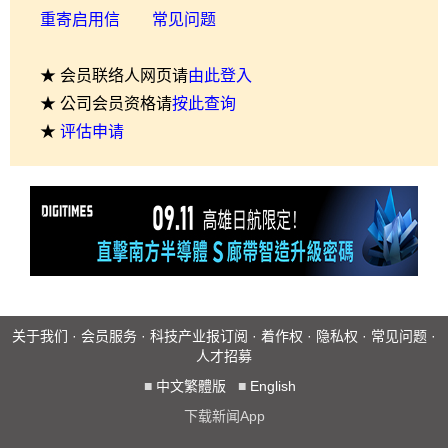
重寄启用信
常见问题
★ 会员联络人网页请
由此登入
★ 公司会员资格请
按此查询
★
评估申请
关于我们
·
会员服务
·
科技产业报订阅
·
着作权
·
隐私权
·
常见问题
·
人才招募
■
中文繁體版
■
English
下载新闻App