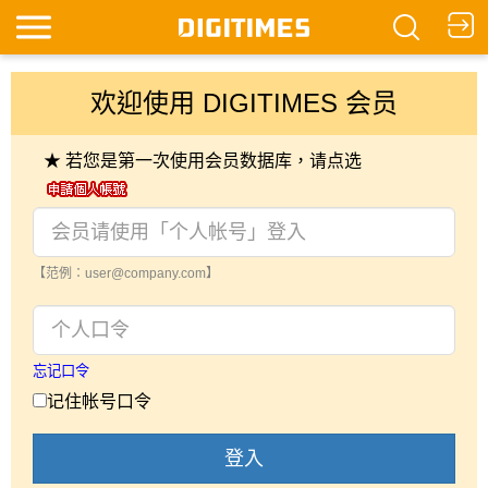
欢迎使用 DIGITIMES 会员
★ 若您是第一次使用会员数据库，请点选
【范例：user@company.com】
忘记口令
记住帐号口令
登入