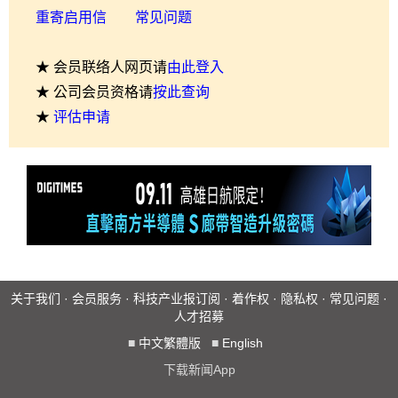
重寄启用信
常见问题
★ 会员联络人网页请
由此登入
★ 公司会员资格请
按此查询
★
评估申请
关于我们
·
会员服务
·
科技产业报订阅
·
着作权
·
隐私权
·
常见问题
·
人才招募
■
中文繁體版
■
English
下载新闻App