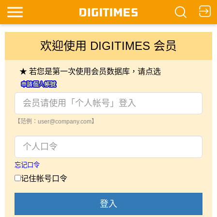
欢迎使用 DIGITIMES 会员
★ 若您是第一次使用会员数据库，请点选
【范例：user@company.com】
忘记口令
记住帐号口令
登入