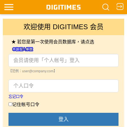
欢迎使用 DIGITIMES 会员
★ 若您是第一次使用会员数据库，请点选
【范例：user@company.com】
忘记口令
记住帐号口令
登入