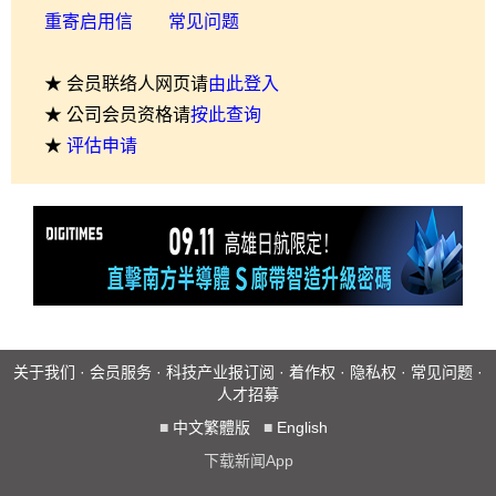
重寄启用信
常见问题
★ 会员联络人网页请
由此登入
★ 公司会员资格请
按此查询
★
评估申请
关于我们
·
会员服务
·
科技产业报订阅
·
着作权
·
隐私权
·
常见问题
·
人才招募
■
中文繁體版
■
English
下载新闻App