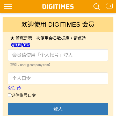
欢迎使用 DIGITIMES 会员
★ 若您是第一次使用会员数据库，请点选
【范例：user@company.com】
忘记口令
记住帐号口令
登入