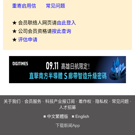
重寄启用信
常见问题
★ 会员联络人网页请
由此登入
★ 公司会员资格请
按此查询
★
评估申请
关于我们
·
会员服务
·
科技产业报订阅
·
着作权
·
隐私权
·
常见问题
·
人才招募
■
中文繁體版
■
English
下载新闻App