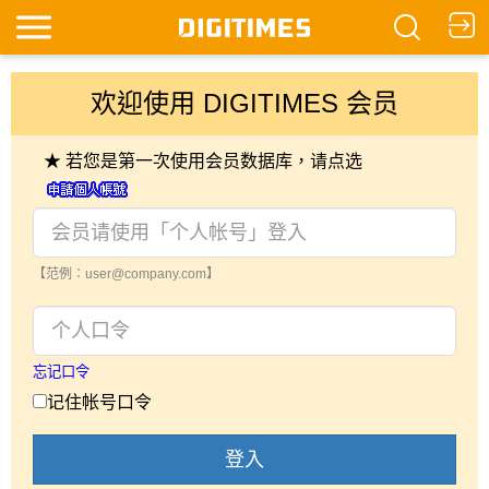
欢迎使用 DIGITIMES 会员
★ 若您是第一次使用会员数据库，请点选
【范例：user@company.com】
忘记口令
记住帐号口令
登入