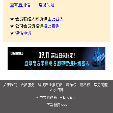
重寄启用信
常见问题
★ 会员联络人网页请
由此登入
★ 公司会员资格请
按此查询
★
评估申请
关于我们
·
会员服务
·
科技产业报订阅
·
着作权
·
隐私权
·
常见问题
·
人才招募
■
中文繁體版
■
English
下载新闻App