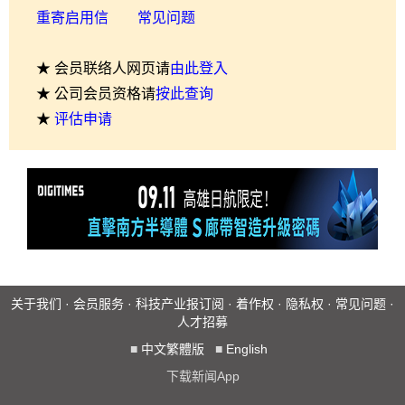
重寄启用信
常见问题
★ 会员联络人网页请
由此登入
★ 公司会员资格请
按此查询
★
评估申请
关于我们
·
会员服务
·
科技产业报订阅
·
着作权
·
隐私权
·
常见问题
·
人才招募
■
中文繁體版
■
English
下载新闻App