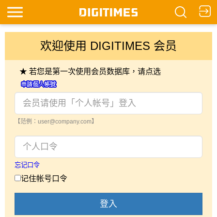
欢迎使用 DIGITIMES 会员
★ 若您是第一次使用会员数据库，请点选
【范例：user@company.com】
忘记口令
记住帐号口令
登入