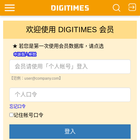
欢迎使用 DIGITIMES 会员
★ 若您是第一次使用会员数据库，请点选
【范例：user@company.com】
忘记口令
记住帐号口令
登入