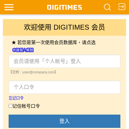
欢迎使用 DIGITIMES 会员
★ 若您是第一次使用会员数据库，请点选
【范例：user@company.com】
忘记口令
记住帐号口令
登入