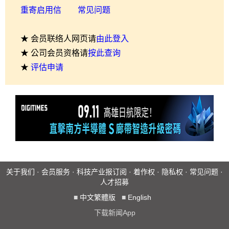
重寄启用信
常见问题
★ 会员联络人网页请
由此登入
★ 公司会员资格请
按此查询
★
评估申请
关于我们
·
会员服务
·
科技产业报订阅
·
着作权
·
隐私权
·
常见问题
·
人才招募
■
中文繁體版
■
English
下载新闻App