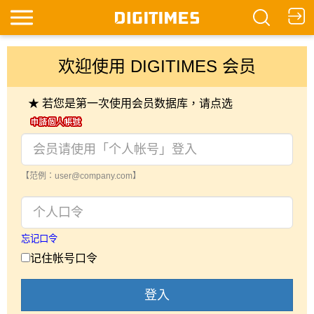
欢迎使用 DIGITIMES 会员
★ 若您是第一次使用会员数据库，请点选
【范例：user@company.com】
忘记口令
记住帐号口令
登入