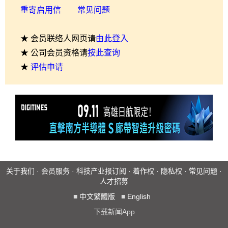
重寄启用信
常见问题
★ 会员联络人网页请
由此登入
★ 公司会员资格请
按此查询
★
评估申请
关于我们
·
会员服务
·
科技产业报订阅
·
着作权
·
隐私权
·
常见问题
·
人才招募
■
中文繁體版
■
English
下载新闻App